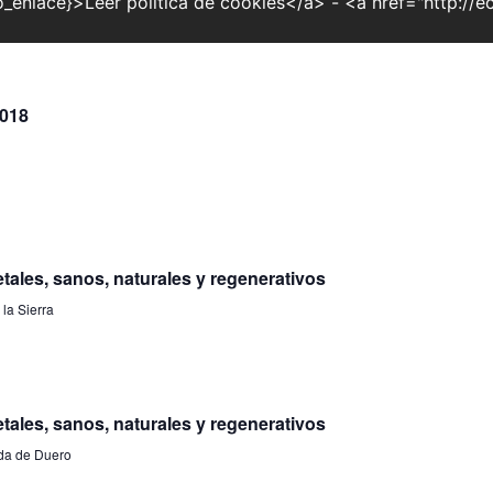
o_enlace}>Leer política de cookies</a> - <a href="http://e
2018
tales, sanos, naturales y regenerativos
la Sierra
tales, sanos, naturales y regenerativos
nda de Duero