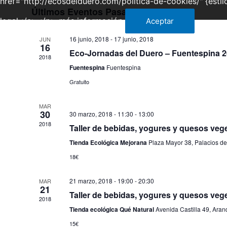
href="http://ecosdelduero.com/politica-de-cookies/" {estil
Selecciona
Últimos Eventos Pasados
la
legal</a></p>
más información
Aceptar
fecha.
16 junio, 2018
-
17 junio, 2018
JUN
16
Eco-Jornadas del Duero – Fuentespina 
2018
Fuentespina
Fuentespina
Gratuito
MAR
30
30 marzo, 2018 - 11:30
-
13:00
2018
Taller de bebidas, yogures y quesos vege
Tienda Ecológica Mejorana
Plaza Mayor 38, Palacios de 
18€
21 marzo, 2018 - 19:00
-
20:30
MAR
21
Taller de bebidas, yogures y quesos vege
2018
Tienda ecológica Qué Natural
Avenida Castilla 49, Ara
15€