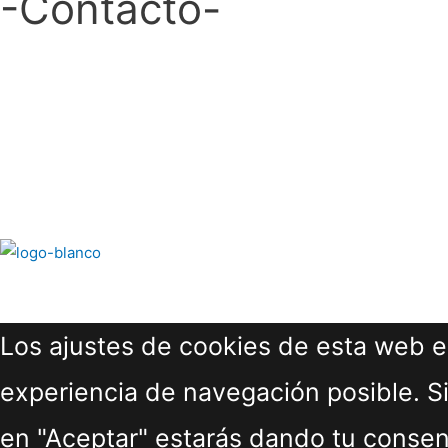
-Contacto-
Escríbenos a:
hola@ecosdelduero.com
Llámanos al:
609 765 444
© Diseño gráfico elaborado por
Laboratorio Mágico
Los ajustes de cookies de esta web es
experiencia de navegación posible. Si
en "Aceptar" estarás dando tu consen