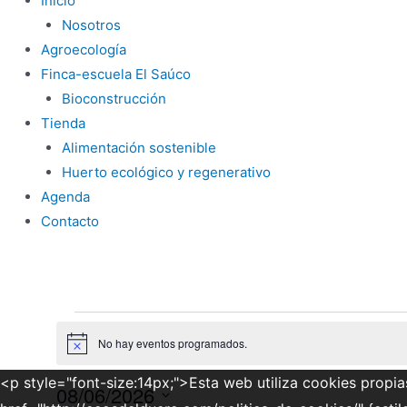
Inicio
Nosotros
Agroecología
Finca-escuela El Saúco
Bioconstrucción
Tienda
Alimentación sostenible
Huerto ecológico y regenerativo
Agenda
Contacto
Eventos
No hay eventos programados.
Aviso
en
<p style="font-size:14px;">Esta web utiliza cookies propia
08/06/2026