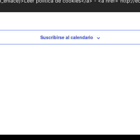
o_enlace}>Leer política de cookies</a> - <a href="http://e
Suscribirse al calendario