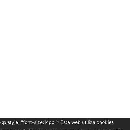
SOSTENIBLE
HUERTO ECOLÓGICO Y
REGENERATIVO
<p style="font-size:14px;">Esta web utiliza cookies