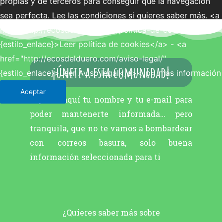
propias y de terceros para conseguir que la navegación
sea perfecta. Lee las condiciones si quieres saber más. <a
href="http://ecosdelduero.com/politica-de-cookies/"
{estilo_enlace}>Leer política de cookies</a> - <a
href="http://ecosdelduero.com/aviso-legal/"
¡únete a esta comunidad!
{estilo_enlace}>Leer Aviso legal</a></p>
más información
Aceptar
Déjanos aquí tu nombre y tu e-mail para
poder mantenerte informada… pero
tranquila, que no te vamos a bombardear
con correos basura, solo buena
información seleccionada para ti
¿Quieres saber más sobre