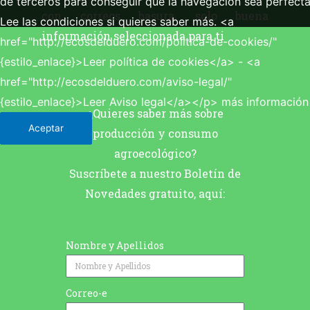
de terceros para conseguir que la navegación sea perfecta
con correos basura, solo buena
Lee las condiciones si quieres saber más. <a
información seleccionada para ti
href="http://ecosdelduero.com/politica-de-cookies/"
{estilo_enlace}>Leer política de cookies</a> - <a
href="http://ecosdelduero.com/aviso-legal/"
{estilo_enlace}>Leer Aviso legal</a></p>
más información
¿Quieres saber más sobre
Aceptar
producción y consumo
agroecológico?
Suscríbete a nuestro Boletín de
Novedades gratuito, aquí:
Nombre y Apellidos
Correo-e