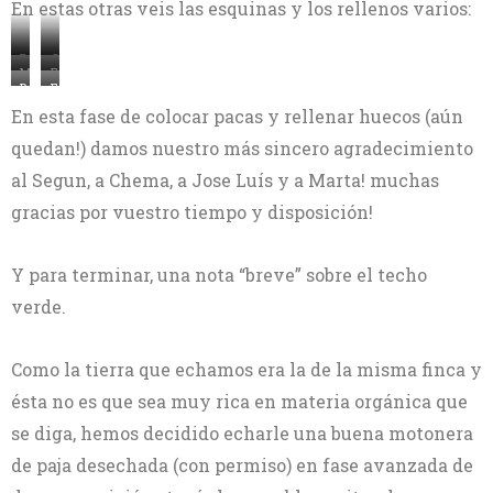
En estas otras veis las esquinas y los rellenos varios:
Rellenando
Cosiendo
Malla
Esquina
huecos
la
Relleno
Esquina
cosida
de
con
malla
de
octogono
En esta fase de colocar pacas y rellenar huecos (aún
a
puerta
barro-
a
barro-
con
paja
con
quedan!) damos nuestro más sincero agradecimiento
paja
la
paja
malla
malla
paja
y
y
al Segun, a Chema, a Jose Luís y a Marta! muchas
y
paja
relleno
relleno
gracias por vuestro tiempo y disposición!
seca
de
de
en
barro-
barro-
el
paja
Y para terminar, una nota “breve” sobre el techo
paja
centro,
verde.
en
esquinas
Como la tierra que echamos era la de la misma finca y
ésta no es que sea muy rica en materia orgánica que
se diga, hemos decidido echarle una buena motonera
de paja desechada (con permiso) en fase avanzada de