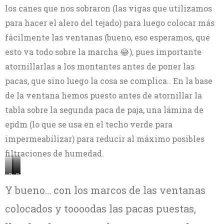
los canes que nos sobraron (las vigas que utilizamos
para hacer el alero del tejado) para luego colocar más
fácilmente las ventanas (bueno, eso esperamos, que
esto va todo sobre la marcha 😂), pues importante
atornillarlas a los montantes antes de poner las
pacas, que sino luego la cosa se complica.. En la base
de la ventana hemos puesto antes de atornillar la
tabla sobre la segunda paca de paja, una lámina de
epdm (lo que se usa en el techo verde para
impermeabilizar) para reducir al máximo posibles
filtraciones de humedad.
Detalle
Cuadrando
Detalle
de
el
lateral
Y bueno… con los marcos de las ventanas
tabla
marco
del
y
de
marco
colocados y toooodas las pacas puestas,
marco
las
de