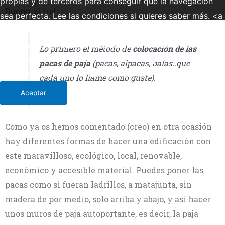
propias y de terceros para conseguir que la navegación
Bueno, al lío!
sea perfecta. Lee las condiciones si quieres saber más. <a
href="http://ecosdelduero.com/politica-de-cookies/"
{estilo_enlace}>Leer política de cookies</a> - <a
Lo primero el método de
colocación de las
href="http://ecosdelduero.com/aviso-legal/"
pacas de paja
(pacas, alpacas, balas..que
{estilo_enlace}>Leer Aviso legal</a></p>
más información
cada uno lo llame como guste).
Aceptar
Como ya os hemos comentado (creo) en otra ocasión
hay diferentes formas de hacer una edificación con
este maravilloso, ecológico, local, renovable,
económico y accesible material. Puedes poner las
pacas como si fueran ladrillos, a matajunta, sin
madera de por medio, solo arriba y abajo, y así hacer
unos muros de paja autoportante, es decir, la paja