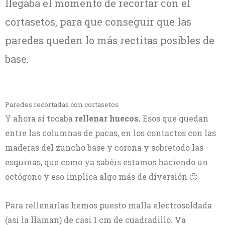
llegaba el momento de recortar con el
bajo
ventanas
las
ventana
ventanas
cortasetos, para que conseguir que las
+
Epdm
paredes queden lo más rectitas posibles de
base.
Paredes recortadas con cortasetos
Y ahora sí tocaba
rellenar huecos.
Esos que quedan
entre las columnas de pacas, en los contactos con las
maderas del zuncho base y corona y sobretodo las
esquinas, que como ya sabéis estamos haciendo un
octógono y eso implica algo más de diversión 🙂
Para rellenarlas hemos puesto malla electrosoldada
(asi la llaman) de casi 1 cm de cuadradillo. Va