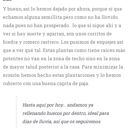
Echando
Manitou
paja
echando
Y bueno, así lo hemos dejado por ahora, porque sí que
compostada
tierra
echamos alguna semillita pero como no ha llovido
sobre
sobre
techo
paja
nada pues no han prosperado.. lo que sí sigue ahí y a
de
compostada
ver si hay suerte y agarran, son unos corritos de
tierra
hiedra y romero rastrero. Los pusimos de esquejes así
que a ver qué tal. Estas plantas como tiene raíces más
potentes no van en la zona de techo sino en la zona
de mayor talud posterior a la casa. Para minimizar la
erosión hemos hecho estas plantaciones y lo hemos
cubierto con una buena capita de paja.
Hasta aquí por hoy… andamos ya
rellenando huecos por dentro, ideal para
días de lluvia, así que os seguiremos