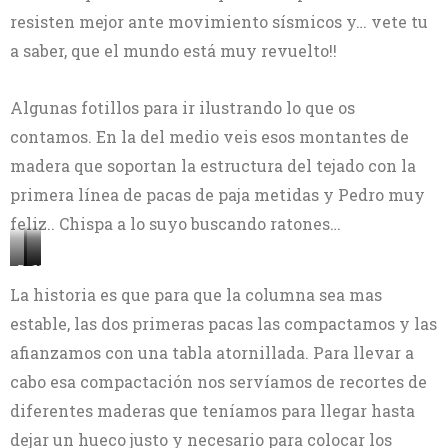
resisten mejor ante movimiento sísmicos y… vete tu
a saber, que el mundo está muy revuelto!!
Algunas fotillos para ir ilustrando lo que os
contamos. En la del medio veis esos montantes de
madera que soportan la estructura del tejado con la
primera línea de pacas de paja metidas y Pedro muy
feliz.. Chispa a lo suyo buscando ratones…
Primer
Montantes
2º
tetris
y
invento
La historia es que para que la columna sea mas
para
1ª
I+D+I
estable, las dos primeras pacas las compactamos y las
apretar
línea
para
pacas
pacas
apretar
afianzamos con una tabla atornillada. Para llevar a
pacas
cabo esa compactación nos servíamos de recortes de
diferentes maderas que teníamos para llegar hasta
dejar un hueco justo y necesario para colocar los