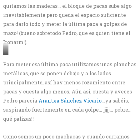
quitamos las maderas… el bloque de pacas sube algo
inevitablemente pero queda el espacio suficiente
para darlo todo y meter la última paca a golpes de
mazo! (bueno sobretodo Pedro, que es quien tiene el
Ironarm!).
Metiendo
la
Para meter esa última paca utilizamos unas planchas
última
metálicas, que se ponen debajo y a los lados
paca
a
principalmente, así hay menos rozamiento entre
mazazos
pacas y cuesta algo menos. Aún así, cuesta y aveces
Pedro parecía
Arantxa Sánchez Vicario
…ya sabéis,
suspirando fuertemente en cada golpe… jjjjj… pobre…
qué palizas!!
Como somos un poco machacas y cuando curramos