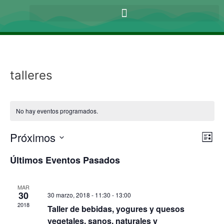
talleres
No hay eventos programados.
Próximos
Nav
Nav
Lista
de
Selecciona
de
Últimos Eventos Pasados
la
vist
fecha.
vis
MAR
30
30 marzo, 2018 - 11:30
-
13:00
de
2018
Taller de bebidas, yogures y quesos
Eve
vegetales, sanos, naturales y