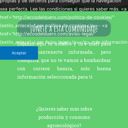
propias y de terceros para conseguir que la navegación
sea perfecta. Lee las condiciones si quieres saber más. <a
href="http://ecosdelduero.com/politica-de-cookies/"
¡únete a esta comunidad!
{estilo_enlace}>Leer política de cookies</a> - <a
href="http://ecosdelduero.com/aviso-legal/"
{estilo_enlace}>Leer Aviso legal</a></p>
más información
Déjanos aquí tu nombre y tu e-mail para
poder mantenerte informada… pero
Aceptar
tranquila, que no te vamos a bombardear
con correos basura, solo buena
información seleccionada para ti
¿Quieres saber más sobre
producción y consumo
agroecológico?