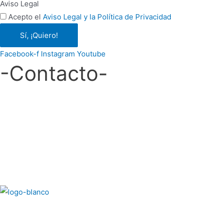
Aviso Legal
Acepto el
Aviso Legal y la Política de Privacidad
Sí, ¡Quiero!
Facebook-f
Instagram
Youtube
-Contacto-
Escríbenos a:
hola@ecosdelduero.com
Llámanos al:
609 765 444
© Diseño gráfico elaborado por
Laboratorio Mágico