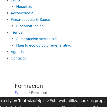
Inicio
Nosotros
Agroecología
Finca-escuela El Saúco
Bioconstrucción
Tienda
Alimentación sostenible
Huerto ecológico y regenerativo
Agenda
Contacto
Formacion
Eventos
Formacion
<p style="font-size:14px;">Esta web utiliza cookies propia