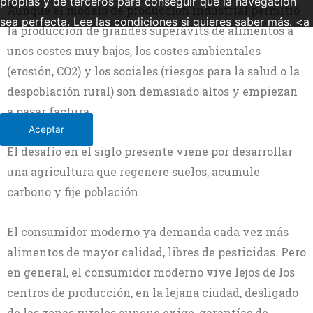
propias y de terceros para conseguir que la navegación
Aunque el modelo de producción industrial permitió
sea perfecta. Lee las condiciones si quieres saber más. <a
la producción de grandes superávits de alimentos a
href="http://ecosdelduero.com/politica-de-cookies/"
unos costes muy bajos, los costes ambientales
{estilo_enlace}>Leer política de cookies</a> - <a
(erosión, CO2) y los sociales (riesgos para la salud o la
href="http://ecosdelduero.com/aviso-legal/"
despoblación rural) son demasiado altos y empiezan
{estilo_enlace}>Leer Aviso legal</a></p>
más información
a pasar factura.
Aceptar
El desafío en el siglo presente viene por desarrollar
una agricultura que regenere suelos, acumule
carbono y fije población.
El consumidor moderno ya demanda cada vez más
alimentos de mayor calidad, libres de pesticidas. Pero
en general, el consumidor moderno vive lejos de los
centros de producción, en la lejana ciudad, desligado
de las zonas rurales aunque exige, garantías de