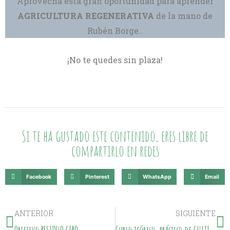
Aprovecha esta gran oportunidad para aprender
AGRICULTURA REGENERATIVA
de la mano de
Rubén Borge..
¡No te quedes sin plaza!
Si te ha gustado este contenido, eres libre de
compartirlo en redes
Facebook
Pinterest
WhatsApp
Email
ANTERIOR
SIGUIENTE
Objetivo RESIDUO CERO
Curso teórico-práctico de CULTIVO BIOINTENSIVO DE ALIMENTOS.