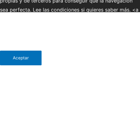
propias y de terceros para conseguir que la navegación
sea perfecta. Lee las condiciones si quieres saber más. <a
href="http://ecosdelduero.com/politica-de-cookies/"
{estilo_enlace}>Leer política de cookies</a> - <a
href="http://ecosdelduero.com/aviso-legal/"
{estilo_enlace}>Leer Aviso legal</a></p>
más información
Aceptar