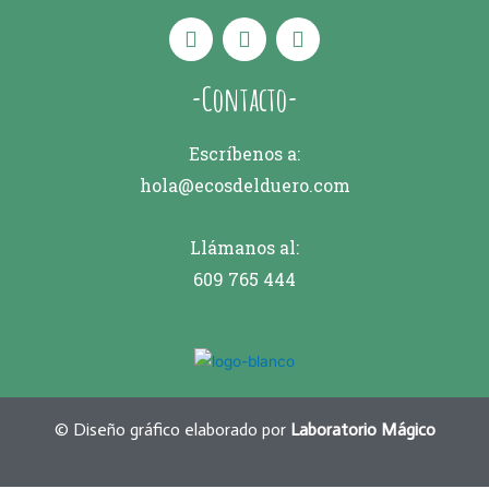
-Contacto-
Escríbenos a:
hola@ecosdelduero.com
Llámanos al:
609 765 444
© Diseño gráfico elaborado por
Laboratorio Mágico