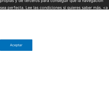
propias y de terceros para conseguir que la navegación
sea perfecta. Lee las condiciones si quieres saber más. <a
href="http://ecosdelduero.com/politica-de-cookies/"
{estilo_enlace}>Leer política de cookies</a> - <a
href="http://ecosdelduero.com/aviso-legal/"
{estilo_enlace}>Leer Aviso legal</a></p>
más información
Aceptar