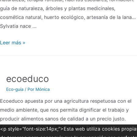
guía de naturaleza, árboles y plantas medicinales,
cosmética natural, huerto ecológico, artesanía de la lana…
Sylvatia nace …
Leer más »
ecoeduco
Eco-guía
/ Por
Mónica
Ecoeduco apuesta por una agricultura respetuosa con el
medio ambiente, que nos permita dignificar el trabajo y
producir alimentos sanos de calidad a un precio justo.
Somos agricultores, tradicionalmente de …
<p style="font-size:14px;">Esta web utiliza cookies propia