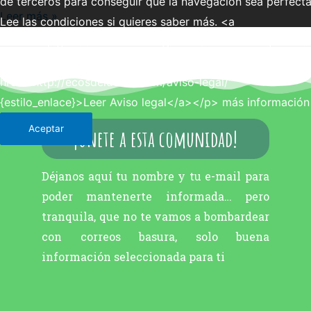
de terceros para conseguir que la navegación sea perfecta
Leer más »
Lee las condiciones si quieres saber más. <a
href="http://ecosdelduero.com/politica-de-cookies/"
{estilo_enlace}>Leer política de cookies</a> - <a
href="http://ecosdelduero.com/aviso-legal/"
{estilo_enlace}>Leer Aviso legal</a></p>
más información
Aceptar
¡únete a esta comunidad!
Déjanos aquí tu nombre y tu e-mail para
poder mantenerte informada… pero
tranquila, que no te vamos a bombardear
con correos basura, solo buena
información seleccionada para ti