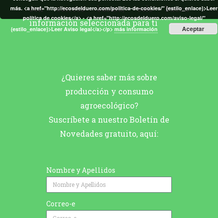
con correos basura, solo buena
más. <a href="http://ecosdelduero.com/politica-de-cookies/" {estilo_enlace}>Leer
política de cookies</a> - <a href="http://ecosdelduero.com/aviso-legal/"
información seleccionada para ti
Aceptar
{estilo_enlace}>Leer Aviso legal</a></p>
más información
¿Quieres saber más sobre
producción y consumo
agroecológico?
Suscríbete a nuestro Boletín de
Novedades gratuito, aquí:
Nombre y Apellidos
Correo-e