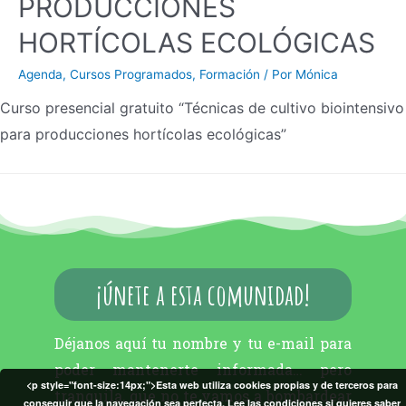
PRODUCCIONES
HORTÍCOLAS ECOLÓGICAS
Agenda
,
Cursos Programados
,
Formación
/ Por
Mónica
Curso presencial gratuito “Técnicas de cultivo biointensivo
para producciones hortícolas ecológicas”
¡únete a esta comunidad!
Déjanos aquí tu nombre y tu e-mail para
poder mantenerte informada… pero
<p style="font-size:14px;">Esta web utiliza cookies propias y de terceros para
tranquila, que no te vamos a bombardear
conseguir que la navegación sea perfecta. Lee las condiciones si quieres saber